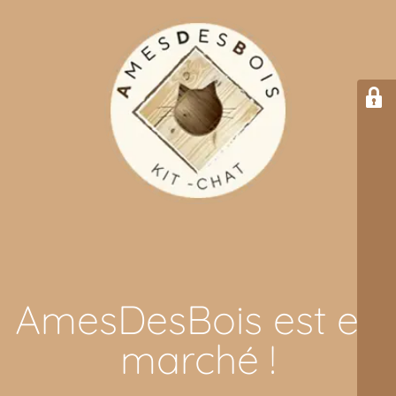
AmesDesBois est en
marché !