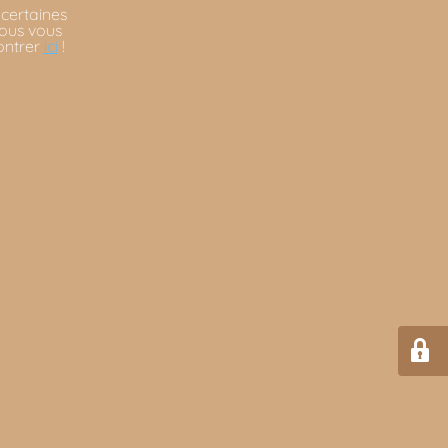
 certaines
Nous vous
ontrer
ici
!