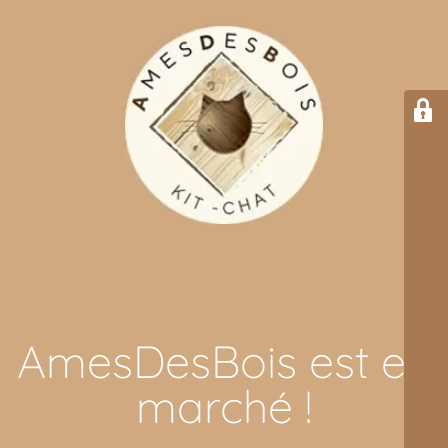
AmesDesBois est en
marché !