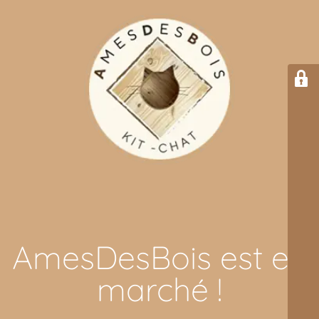
AmesDesBois est en
marché !