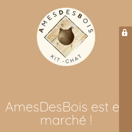
AmesDesBois est en
marché !