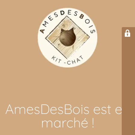
AmesDesBois est en
marché !