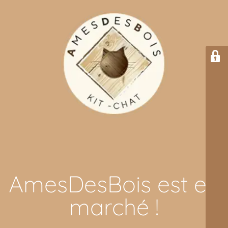
AmesDesBois est en
marché !