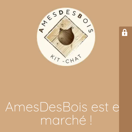
AmesDesBois est en
marché !